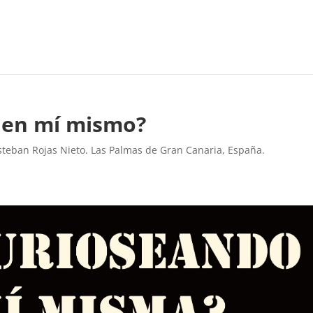
 en mí mismo?
steban Rojas Nieto. Las Palmas de Gran Canaria, España.