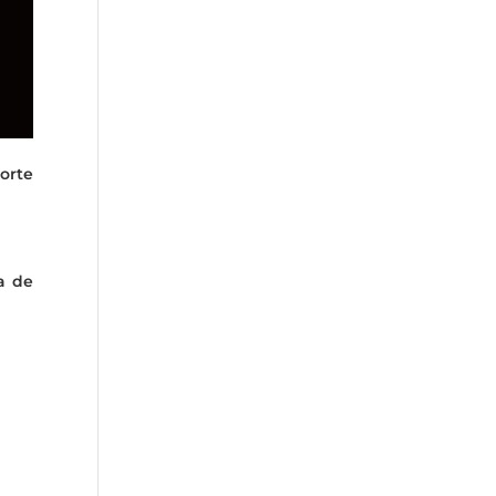
orte
a de