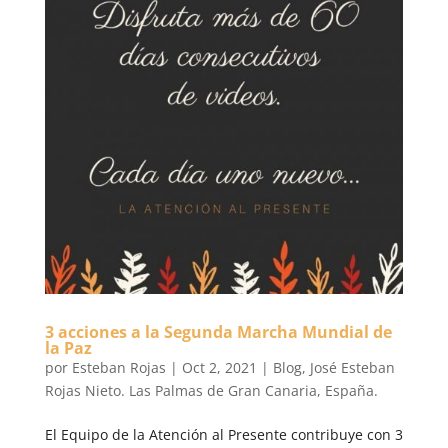
3 acciones a la Segunda Marcha Mundial de
la Paz
por
Esteban Rojas
|
Oct 2, 2021
|
Blog
,
José Esteban
Rojas Nieto. Las Palmas de Gran Canaria, España.
​El Equipo de la Atención al Presente contribuye con 3