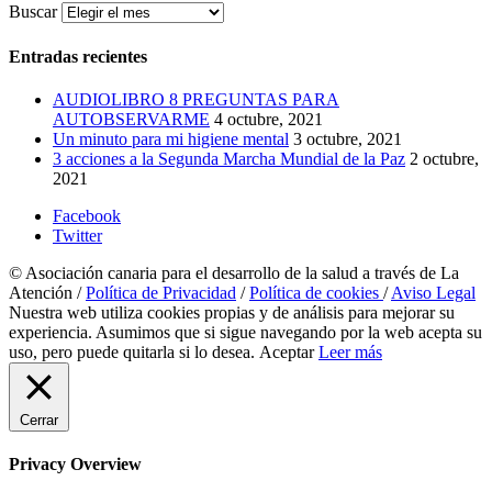
Buscar
Entradas recientes
AUDIOLIBRO 8 PREGUNTAS PARA
AUTOBSERVARME
4 octubre, 2021
Un minuto para mi higiene mental
3 octubre, 2021
3 acciones a la Segunda Marcha Mundial de la Paz
2 octubre,
2021
Facebook
Twitter
© Asociación canaria para el desarrollo de la salud a través de La
Atención /
Política de Privacidad
/
Política de cookies
/
Aviso Legal
Nuestra web utiliza cookies propias y de análisis para mejorar su
experiencia. Asumimos que si sigue navegando por la web acepta su
uso, pero puede quitarla si lo desea.
Aceptar
Leer más
Cerrar
Privacy Overview