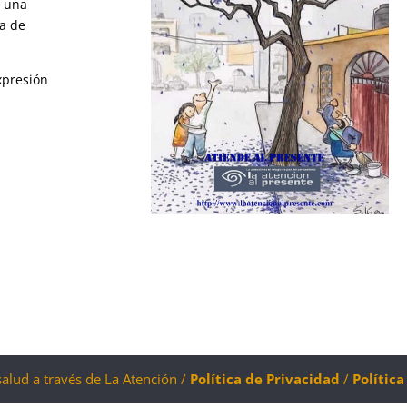
n una
a de
xpresión
salud a través de La Atención /
Política de Privacidad
/
Polític