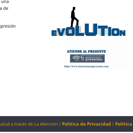
n una
a de
xpresión
salud a través de La Atención /
Política de Privacidad
/
Polític