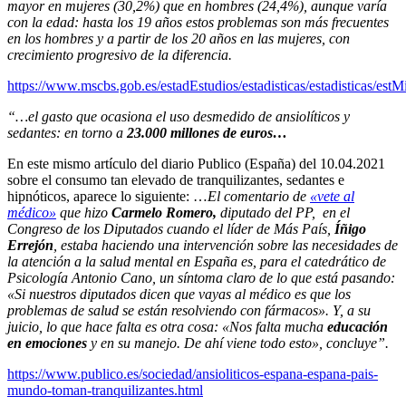
mayor en mujeres (30,2%) que en hombres (24,4%), aunque varía
con la edad: hasta los 19 años estos problemas son más frecuentes
en los hombres y a partir de los 20 años en las mujeres, con
crecimiento progresivo de la diferencia.
https://www.mscbs.gob.es/estadEstudios/estadisticas/estadisticas/est
“…el gasto que ocasiona el uso desmedido de ansiolíticos y
sedantes: en torno a
23.000 millones de euros…
En este mismo artículo del diario Publico (España) del 10.04.2021
sobre el consumo tan elevado de tranquilizantes, sedantes e
hipnóticos, aparece lo siguiente: …
El comentario de
«vete al
médico»
que hizo
Carmelo Romero,
diputado del PP, en el
Congreso de los Diputados cuando el líder de Más País,
Íñigo
Errejón
, estaba haciendo una intervención sobre las necesidades de
la atención a la salud mental en España es, para el catedrático de
Psicología Antonio Cano, un síntoma claro de lo que está pasando:
«Si nuestros diputados dicen que vayas al médico es que los
problemas de salud se están resolviendo con fármacos». Y, a su
juicio, lo que hace falta es otra cosa: «Nos falta mucha
educación
en emociones
y en su manejo. De ahí viene todo esto», concluye”.
https://www.publico.es/sociedad/ansioliticos-espana-espana-pais-
mundo-toman-tranquilizantes.html