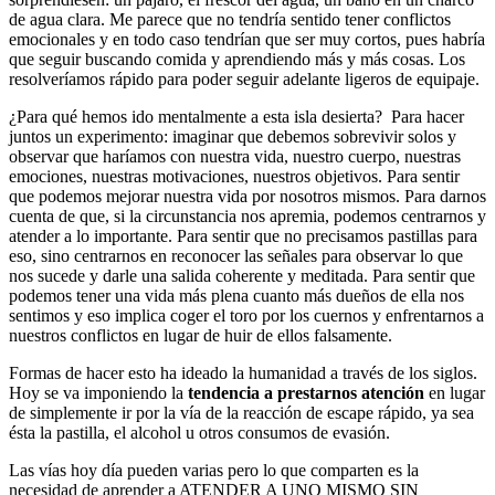
de agua clara. Me parece que no tendría sentido tener conflictos
emocionales y en todo caso tendrían que ser muy cortos, pues habría
que seguir buscando comida y aprendiendo más y más cosas. Los
resolveríamos rápido para poder seguir adelante ligeros de equipaje.
¿Para qué hemos ido mentalmente a esta isla desierta? Para hacer
juntos un experimento: imaginar que debemos sobrevivir solos y
observar que haríamos con nuestra vida, nuestro cuerpo, nuestras
emociones, nuestras motivaciones, nuestros objetivos. Para sentir
que podemos mejorar nuestra vida por nosotros mismos. Para darnos
cuenta de que, si la circunstancia nos apremia, podemos centrarnos y
atender a lo importante. Para sentir que no precisamos pastillas para
eso, sino centrarnos en reconocer las señales para observar lo que
nos sucede y darle una salida coherente y meditada. Para sentir que
podemos tener una vida más plena cuanto más dueños de ella nos
sentimos y eso implica coger el toro por los cuernos y enfrentarnos a
nuestros conflictos en lugar de huir de ellos falsamente.
Formas de hacer esto ha ideado la humanidad a través de los siglos.
Hoy se va imponiendo la
tendencia a prestarnos atención
en lugar
de simplemente ir por la vía de la reacción de escape rápido, ya sea
ésta la pastilla, el alcohol u otros consumos de evasión.
Las vías hoy día pueden varias pero lo que comparten es la
necesidad de aprender a ATENDER A UNO MISMO SIN