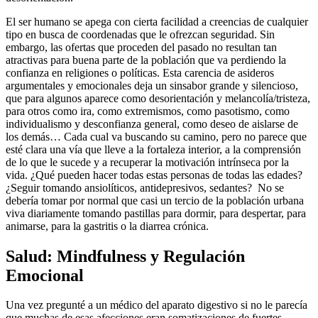
El ser humano se apega con cierta facilidad a creencias de cualquier
tipo en busca de coordenadas que le ofrezcan seguridad. Sin
embargo, las ofertas que proceden del pasado no resultan tan
atractivas para buena parte de la población que va perdiendo la
confianza en religiones o políticas. Esta carencia de asideros
argumentales y emocionales deja un sinsabor grande y silencioso,
que para algunos aparece como desorientación y melancolía/tristeza,
para otros como ira, como extremismos, como pasotismo, como
individualismo y desconfianza general, como deseo de aislarse de
los demás… Cada cual va buscando su camino, pero no parece que
esté clara una vía que lleve a la fortaleza interior, a la comprensión
de lo que le sucede y a recuperar la motivación intrínseca por la
vida. ¿Qué pueden hacer todas estas personas de todas las edades?
¿Seguir tomando ansiolíticos, antidepresivos, sedantes? No se
debería tomar por normal que casi un tercio de la población urbana
viva diariamente tomando pastillas para dormir, para despertar, para
animarse, para la gastritis o la diarrea crónica.
Salud: Mindfulness y Regulación
Emocional
Una vez pregunté a un médico del aparato digestivo si no le parecía
que muchas de esas afecciones eran somatizaciones de fuertes