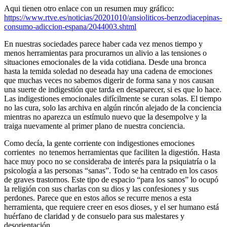
Aqui tienen otro enlace con un resumen muy gráfico:
https://www.rtve.es/noticias/20201010/ansioliticos-benzodiacepinas-
consumo-adiccion-espana/2044003.shtml
En nuestras sociedades parece haber cada vez menos tiempo y
menos herramientas para procurarnos un alivio a las tensiones o
situaciones emocionales de la vida cotidiana. Desde una bronca
hasta la temida soledad no deseada hay una cadena de emociones
que muchas veces no sabemos digerir de forma sana y nos causan
una suerte de indigestión que tarda en desaparecer, si es que lo hace.
Las indigestiones emocionales difícilmente se curan solas. El tiempo
no las cura, solo las archiva en algún rincón alejado de la conciencia
mientras no aparezca un estímulo nuevo que la desempolve y la
traiga nuevamente al primer plano de nuestra conciencia.
Como decía, la gente corriente con indigestiones emociones
corrientes no tenemos herramientas que faciliten la digestión. Hasta
hace muy poco no se consideraba de interés para la psiquiatría o la
psicología a las personas “sanas”. Todo se ha centrado en los casos
de graves trastornos. Este tipo de espacio “para los sanos” lo ocupó
la religión con sus charlas con su dios y las confesiones y sus
perdones. Parece que en estos años se recurre menos a esta
herramienta, que requiere creer en esos dioses, y el ser humano está
huérfano de claridad y de consuelo para sus malestares y
desorientación.