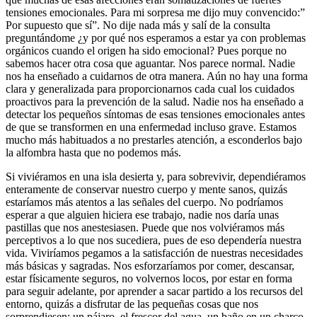
tensiones emocionales. Para mi sorpresa me dijo muy convencido:”
Por supuesto que sí”. No dije nada más y salí de la consulta
preguntándome ¿y por qué nos esperamos a estar ya con problemas
orgánicos cuando el origen ha sido emocional? Pues porque no
sabemos hacer otra cosa que aguantar. Nos parece normal. Nadie
nos ha enseñado a cuidarnos de otra manera. Aún no hay una forma
clara y generalizada para proporcionarnos cada cual los cuidados
proactivos para la prevención de la salud. Nadie nos ha enseñado a
detectar los pequeños síntomas de esas tensiones emocionales antes
de que se transformen en una enfermedad incluso grave. Estamos
mucho más habituados a no prestarles atención, a esconderlos bajo
la alfombra hasta que no podemos más.
Si viviéramos en una isla desierta y, para sobrevivir, dependiéramos
enteramente de conservar nuestro cuerpo y mente sanos, quizás
estaríamos más atentos a las señales del cuerpo. No podríamos
esperar a que alguien hiciera ese trabajo, nadie nos daría unas
pastillas que nos anestesiasen. Puede que nos volviéramos más
perceptivos a lo que nos sucediera, pues de eso dependería nuestra
vida. Viviríamos pegamos a la satisfacción de nuestras necesidades
más básicas y sagradas. Nos esforzaríamos por comer, descansar,
estar físicamente seguros, no volvernos locos, por estar en forma
para seguir adelante, por aprender a sacar partido a los recursos del
entorno, quizás a disfrutar de las pequeñas cosas que nos
sorprendiesen: un pájaro, el frescor del agua, un baño en un charco