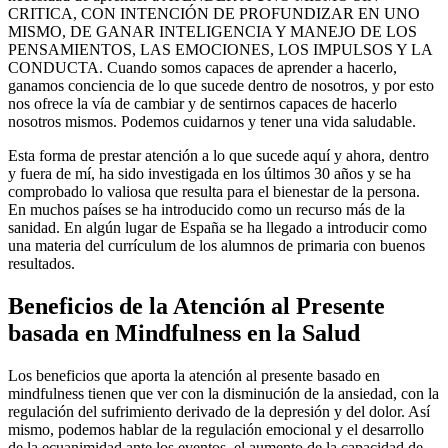
CRITICA, CON INTENCIÓN DE PROFUNDIZAR EN UNO
MISMO, DE GANAR INTELIGENCIA Y MANEJO DE LOS
PENSAMIENTOS, LAS EMOCIONES, LOS IMPULSOS Y LA
CONDUCTA. Cuando somos capaces de aprender a hacerlo,
ganamos conciencia de lo que sucede dentro de nosotros, y por esto
nos ofrece la vía de cambiar y de sentirnos capaces de hacerlo
nosotros mismos. Podemos cuidarnos y tener una vida saludable.
Esta forma de prestar atención a lo que sucede aquí y ahora, dentro
y fuera de mí, ha sido investigada en los últimos 30 años y se ha
comprobado lo valiosa que resulta para el bienestar de la persona.
En muchos países se ha introducido como un recurso más de la
sanidad. En algún lugar de España se ha llegado a introducir como
una materia del currículum de los alumnos de primaria con buenos
resultados.
Beneficios de la Atención al Presente
basada en Mindfulness en la Salud
Los beneficios que aporta la atención al presente basado en
mindfulness tienen que ver con la disminución de la ansiedad, con la
regulación del sufrimiento derivado de la depresión y del dolor. Así
mismo, podemos hablar de la regulación emocional y el desarrollo
de la ecuanimidad ante los eventos, el aumento de la capacidad de