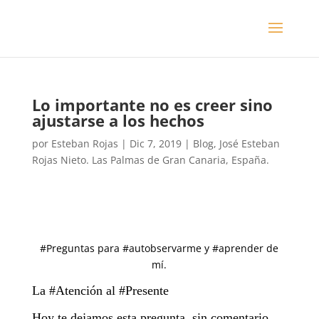
Lo importante no es creer sino
ajustarse a los hechos
por
Esteban Rojas
|
Dic 7, 2019
|
Blog
,
José Esteban
Rojas Nieto. Las Palmas de Gran Canaria, España.
#Preguntas para #autobservarme y #aprender de
mí.
La #Atención al #Presente
Hoy te dejamos esta pregunta, sin comentario,