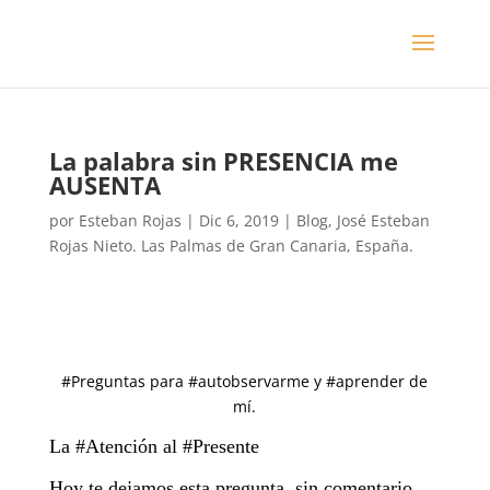
La palabra sin PRESENCIA me
AUSENTA
por
Esteban Rojas
|
Dic 6, 2019
|
Blog
,
José Esteban
Rojas Nieto. Las Palmas de Gran Canaria, España.
#Preguntas para #autobservarme y #aprender de
mí.
La #Atención al #Presente
Hoy te dejamos esta pregunta, sin comentario,