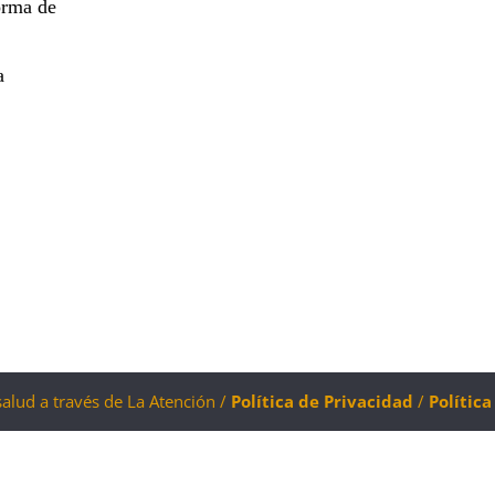
orma de
a
salud a través de La Atención /
Política de Privacidad
/
Polític