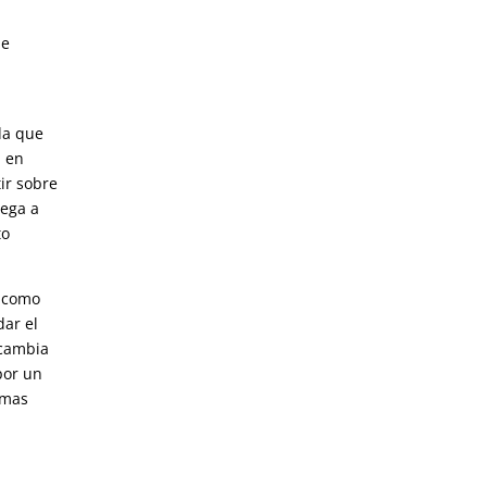
de
da que
, en
tir sobre
lega a
to
e como
dar el
 cambia
por un
imas