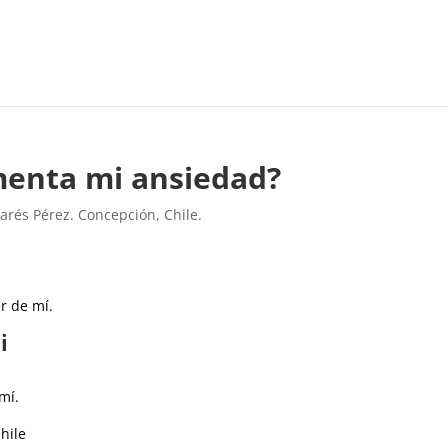
menta mi ansiedad?
Parés Pérez. Concepción, Chile.
r de mí.
i
mí.
hile