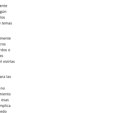
mente
lgún
los
e temas
.
tamente
tros
rdos o
as
 vivirlas
ara las
 no
miento
 esas
implica
iedo