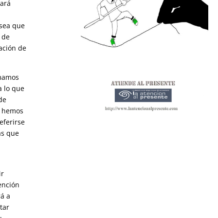
sará
 sea que
 de
ación de
amamos
a lo que
de
s hemos
eferirse
as que
ir
ención
á a
tar