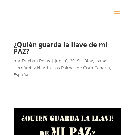
¿Quién guarda la llave de mi
PAZ?
por
Esteban Rojas
|
Jun 10, 2019
|
Blog
,
Isabel
Hernández Negrin. Las Palmas de Gran Canaria,
España.