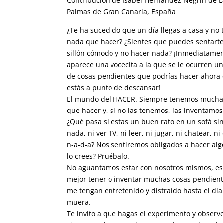
Contribución de Isabel Hernández Negrin de L
Palmas de Gran Canaria, España
¿Te ha sucedido que un día llegas a casa y no 
nada que hacer? ¿Sientes que puedes sentart
sillón cómodo y no hacer nada? ¡Inmediatame
aparece una vocecita a la que se le ocurren 
de cosas pendientes que podrías hacer ahora
estás a punto de descansar!
El mundo del HACER. Siempre tenemos mucha
que hacer y, si no las tenemos, las inventamos
¿Qué pasa si estas un buen rato en un sofá si
nada, ni ver TV, ni leer, ni jugar, ni chatear, n
n-a-d-a? Nos sentiremos obligados a hacer alg
lo crees? Pruébalo.
No aguantamos estar con nosotros mismos, e
mejor tener o inventar muchas cosas pendien
me tengan entretenido y distraído hasta el dí
muera.
Te invito a que hagas el experimento y observ