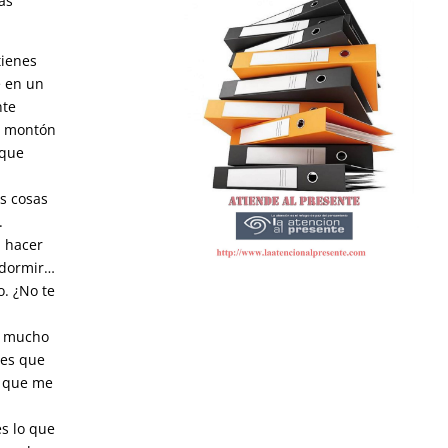
as
tienes
e en un
nte
un montón
 que
s cosas
.
n hacer
i dormir…
o. ¿No te
s mucho
tes que
a que me
es lo que