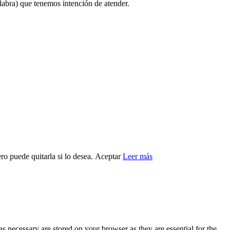
labra) que tenemos intención de atender.
ro puede quitarla si lo desea.
Aceptar
Leer más
s necessary are stored on your browser as they are essential for the