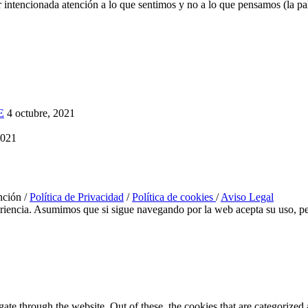
intencionada atención a lo que sentimos y no a lo que pensamos (la pa
E
4 octubre, 2021
2021
nción /
Política de Privacidad
/
Política de cookies
/
Aviso Legal
eriencia. Asumimos que si sigue navegando por la web acepta su uso, pe
e through the website. Out of these, the cookies that are categorized a