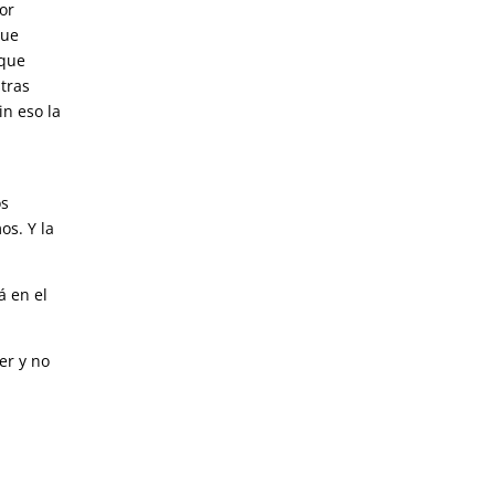
or
que
rque
tras
n eso la
os
os. Y la
á en el
er y no