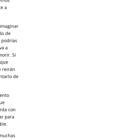
semos
te a
 imaginar
rás de
 podrías
va a
orir. Si
 que
e reirán
entarlo de
iento
que
erda con
ar para
ble.
 muchas