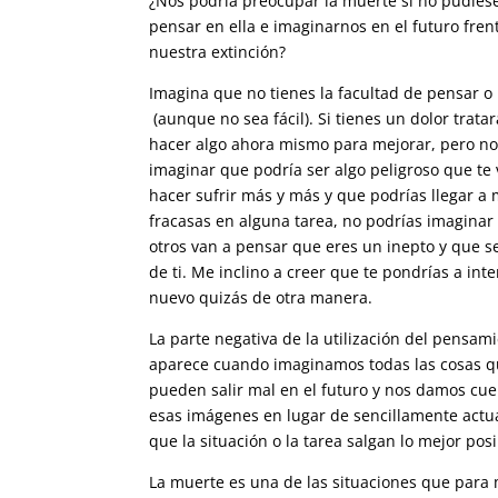
¿Nos podría preocupar la muerte si no pudié
pensar en ella e imaginarnos en el futuro fren
nuestra extinción?
Imagina que no tienes la facultad de pensar o
(aunque no sea fácil). Si tienes un dolor trata
hacer algo ahora mismo para mejorar, pero no
imaginar que podría ser algo peligroso que te 
hacer sufrir más y más y que podrías llegar a m
fracasas en alguna tarea, no podrías imaginar
otros van a pensar que eres un inepto y que s
de ti. Me inclino a creer que te pondrías a int
nuevo quizás de otra manera.
La parte negativa de la utilización del pensam
aparece cuando imaginamos todas las cosas 
pueden salir mal en el futuro y nos damos cu
esas imágenes en lugar de sencillamente actu
que la situación o la tarea salgan lo mejor posi
La muerte es una de las situaciones que para