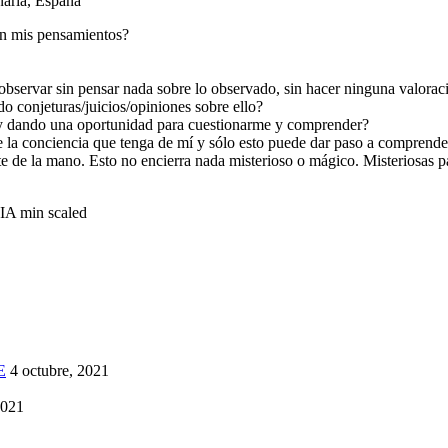
aria, España
en mis pensamientos?
bservar sin pensar nada sobre lo observado, sin hacer ninguna valora
o conjeturas/juicios/opiniones sobre ello?
y dando una oportunidad para cuestionarme y comprender?
 la conciencia que tenga de mí y sólo esto puede dar paso a comprender 
e de la mano. Esto no encierra nada misterioso o mágico. Misteriosas p
E
4 octubre, 2021
2021