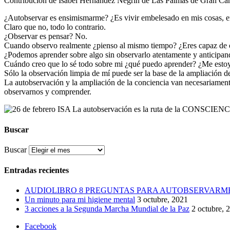
Contribución de Isabel Hernández Negrin de Las Palmas de Gran Can
¿Autobservar es ensimismarme? ¿Es vivir embelesado en mis cosas, 
Claro que no, todo lo contrario.
¿Observar es pensar? No.
Cuando observo realmente ¿pienso al mismo tiempo? ¿Eres capaz de o
¿Podemos aprender sobre algo sin observarlo atentamente y anticipand
Cuándo creo que lo sé todo sobre mi ¿qué puedo aprender? ¿Me esto
Sólo la observación limpia de mí puede ser la base de la ampliación de
La autobservación y la ampliación de la conciencia van necesariament
observarnos y comprender.
Buscar
Buscar
Entradas recientes
AUDIOLIBRO 8 PREGUNTAS PARA AUTOBSERVARM
Un minuto para mi higiene mental
3 octubre, 2021
3 acciones a la Segunda Marcha Mundial de la Paz
2 octubre, 
Facebook