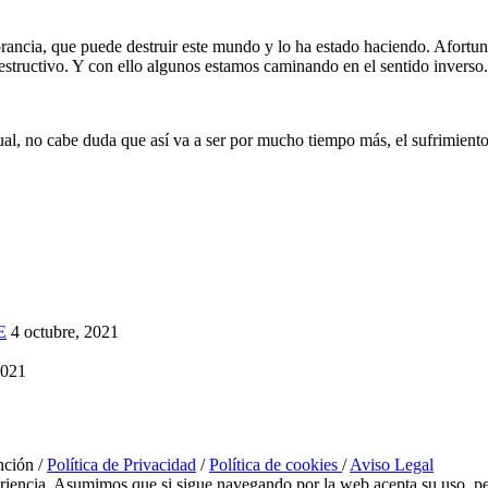
rancia, que puede destruir este mundo y lo ha estado haciendo. Afortun
destructivo. Y con ello algunos estamos caminando en el sentido inverso.
ual, no cabe duda que así va a ser por mucho tiempo más, el sufrimiento 
E
4 octubre, 2021
2021
nción /
Política de Privacidad
/
Política de cookies
/
Aviso Legal
eriencia. Asumimos que si sigue navegando por la web acepta su uso, pe