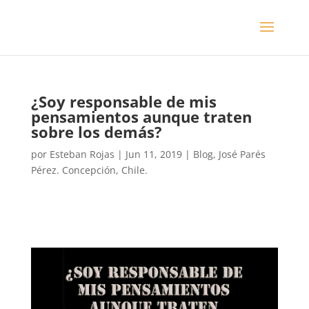
¿Soy responsable de mis
pensamientos aunque traten
sobre los demás?
por
Esteban Rojas
|
Jun 11, 2019
|
Blog
,
José Parés
Pérez. Concepción, Chile.