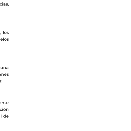
cias,
 los
elos
 una
enes
r.
mente
ción
l de