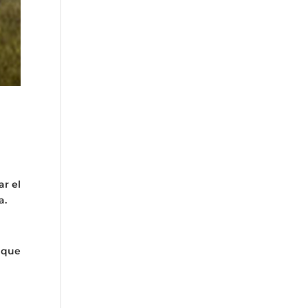
ar el
a.
 que