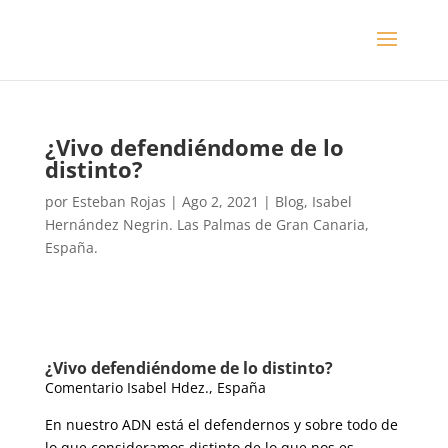
​¿Vivo defendiéndome de lo
distinto?
por
Esteban Rojas
|
Ago 2, 2021
|
Blog
,
Isabel
Hernández Negrin. Las Palmas de Gran Canaria,
España.
​¿Vivo defendiéndome de lo distinto?
Comentario Isabel Hdez., España
En nuestro ADN está el defendernos y sobre todo de
lo que consideramos distinto de lo que nos es