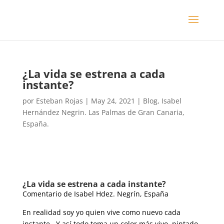
​¿La vida se estrena a cada
instante?
por
Esteban Rojas
|
May 24, 2021
|
Blog
,
Isabel
Hernández Negrin. Las Palmas de Gran Canaria,
España.
​¿La vida se estrena a cada instante?
Comentario de Isabel Hdez. Negrín, España
En realidad soy yo quien vive como nuevo cada
instante. Y así todo toma un color más vivo, pintado