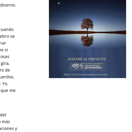
 observo,
o.
 cuando
rebro se
inar
o si
cosas
gira,
ro de
cuerdos,
: Yo.
s que me
l
 del
o más
aciones y