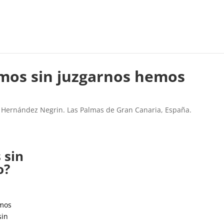
mos sin juzgarnos hemos
l Hernández Negrin. Las Palmas de Gran Canaria, España.
 sin
o?
emos
sin