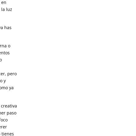
r en
la luz
ya has
rna o
entos
o
er, pero
o y
como ya
 creativa
mer paso
foco
erer
 tienes