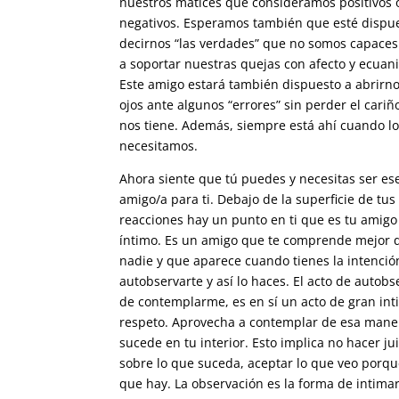
nuestros matices que consideramos positivos 
negativos. Esperamos también que esté dispu
decirnos “las verdades” que no somos capaces
a soportar nuestras quejas con afecto y ecuan
Este amigo estará también dispuesto a abrirno
ojos ante algunos “errores” sin perder el cari
nos tiene. Además, siempre está ahí cuando l
necesitamos.
Ahora siente que tú puedes y necesitas ser es
amigo/a para ti. Debajo de la superficie de tus
reacciones hay un punto en ti que es tu amig
íntimo. Es un amigo que te comprende mejor 
nadie y que aparece cuando tienes la intenció
autobservarte y así lo haces. El acto de autob
de contemplarme, es en sí un acto de gran int
respeto. Aprovecha a contemplar de esa mane
sucede en tu interior. Esto implica no hacer ju
sobre lo que suceda, aceptar lo que veo porqu
que hay. La observación es la forma de intimar