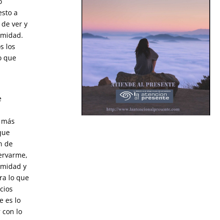
o
esto a
 de ver y
imidad.
s los
ño que
o
e
o más
que
n de
servarme,
imidad y
ra lo que
icios
e es lo
 con lo